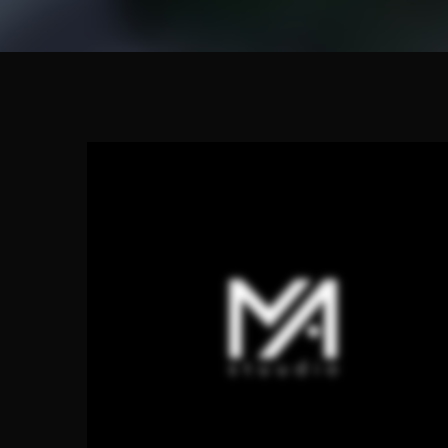
Kellamäe park, Maardu
AVALIK RUUM
KOGUKONNAALA