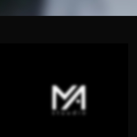
Rakvere mnt 1, Haljala
KOGUKONNAALA