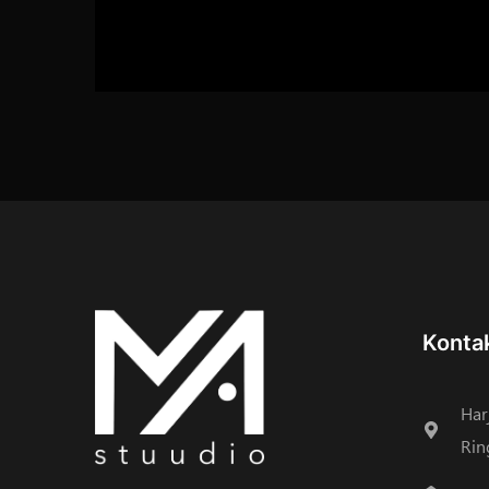
Konta
Har
Rin